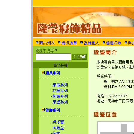
商品列表
購物清單
會員登入
櫃檯結帳
與
關鍵字搜尋
本店專賣各式寢飾用品
商品分類
沙發套、窗簾訂做、壁
寢具系列
營業時間：
週一週六 AM 10:00 
-
床罩系列
週日 PM 2:00 PM 1
-
棉被系列
-
枕頭系列
電話：07-2319075
地址：高雄市三民區河北二
-
床墊系列
傢飾系列
-
桌腳套
-
面紙盒
-
抱枕