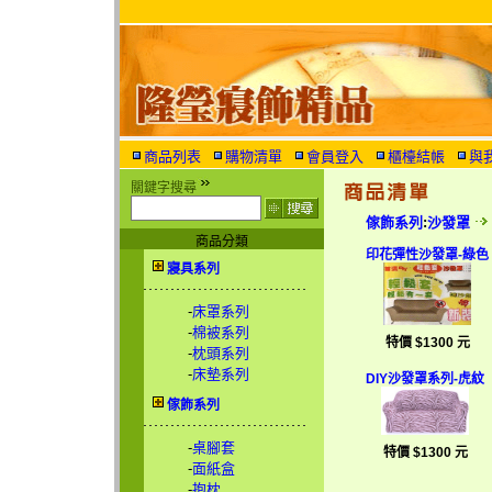
商品列表
購物清單
會員登入
櫃檯結帳
與
關鍵字搜尋
傢飾系列
:
沙發罩
商品分類
印花彈性沙發罩-綠色
寢具系列
-
床罩系列
-
棉被系列
特價 $1300 元
-
枕頭系列
-
床墊系列
DIY沙發罩系列-虎紋
傢飾系列
-
桌腳套
特價 $1300 元
-
面紙盒
-
抱枕