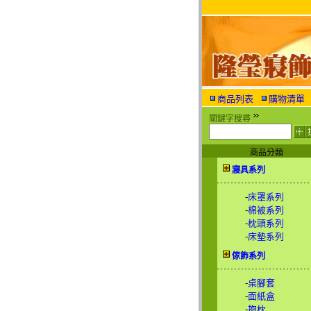
商品列表
購物清單
關鍵字搜尋
商品分類
寢具系列
-
床罩系列
-
棉被系列
-
枕頭系列
-
床墊系列
傢飾系列
-
桌腳套
-
面紙盒
-
抱枕