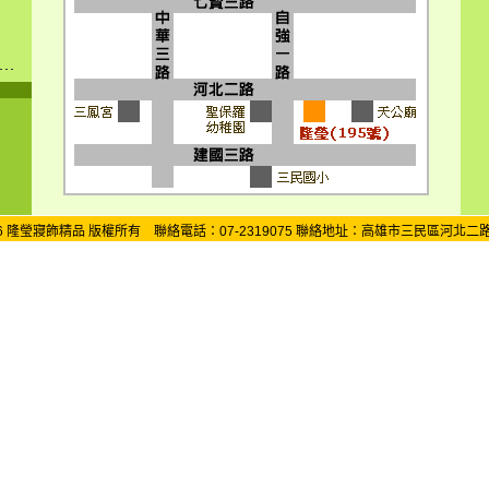
2026 隆瑩寢飾精品 版權所有 聯絡電話：07-2319075 聯絡地址：高雄市三民區河北二路 1