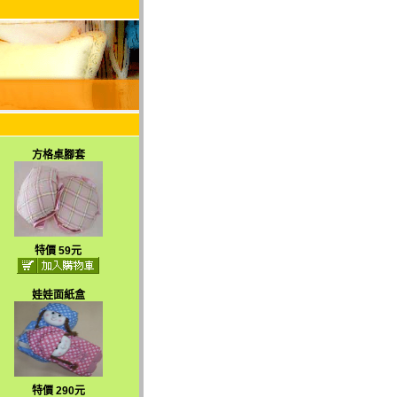
方格桌腳套
特價 59元
娃娃面紙盒
特價 290元